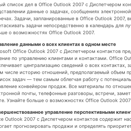
ый список дел в Office Outlook 2007 с Диспетчером ко
дставлении данные о задачах, сообщениях электронной
речах. Задачи, запланированные в Office Outlook 2007,
етаскивать задачи непосредственно в календарь для л
ьше о возможностях Office Outlook 2007.
авление данными о всех клиентах в одном месте
rosoft Office Outlook 2007 с Диспетчером контактов п
ение по управлению клиентами и контактами. Office Ou
спечивает централизацию сведений о всех контактах, 
ом числе историю отношений, предполагаемый объем п
писок задач — тем самым облегчая работу с потенциал
авление конвейером продаж. Все материалы по отноше
ктронной почты, телефонные разговоры, встречи, замет
те. Узнайте больше о возможностях Office Outlook 200
вершенствованное управление перспективными клиен
ice Outlook 2007 с Диспетчером контактов содержит на
огает прогнозировать продажи и определять приорите