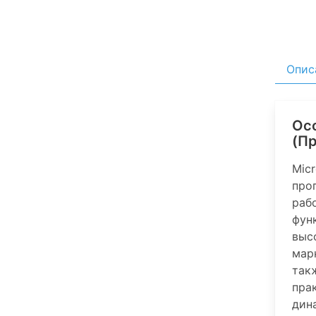
Опис
Осо
(П
Mic
про
раб
фун
выс
мар
так
пра
дин