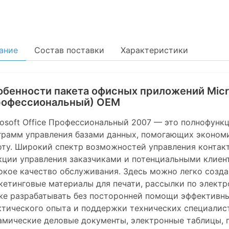
ание
Состав поставки
Характеристики
бенности пакета офисных приложений Micros
рофессиональный) OEM
rosoft Office Профессиональный 2007 — это полнофунк
грамм управления базами данных, помогающих экономи
оту. Широкий спектр возможностей управления контак
кции управления заказчиками и потенциальными клиент
окое качество обслуживания. Здесь можно легко созд
кетинговые материалы для печати, рассылки по электр
же разрабатывать без посторонней помощи эффективны
ктического опыта и поддержки технических специалис
амические деловые документы, электронные таблицы, п