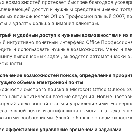
ых возможностей протекает быстрее благодаря усовер
спечивающей доступ к нужным средствам именно тогда
овных возможностей Office Профессиональный 2007, 
оты и уделять больше внимания клиентам.
трый и удобный доступ к нужным возможностям и их 
ый интуитивно понятный интерфейс Office Профессион
одить и использовать нужные возможности. Меню и пан
нципу выполняемых задач, выводятся автоматически в
можности.
спечение возможностей поиска, определения приорит
тущего объема электронной почты
можности быстрого поиска в Microsoft Office Outlook 
тро найти критически важные сведения. Новые цветов
бщений электронной почты и управление ими. Усоверш
елательной почты и антифишинга помогают отсекать не
альными сообщениями. Узнайте больше о возможностях 
ее эффективное управление временем и задачами