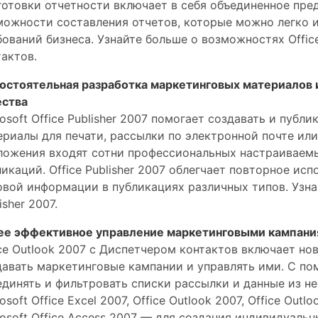
готовки отчетности включает в себя объединенное пре
можности составления отчетов, которые можно легко 
бований бизнеса. Узнайте больше о возможностях Offic
тактов.
остоятельная разработка маркетинговых материалов 
ества
rosoft Office Publisher 2007 помогает создавать и пуб
ериалы для печати, рассылки по электронной почте ил
ложения входят сотни профессиональных настраиваемы
ликаций. Office Publisher 2007 облегчает повторное ис
овой информации в публикациях различных типов. Узна
isher 2007.
ее эффективное управление маркетинговыми кампан
ice Outlook 2007 с Диспетчером контактов включает но
давать маркетинговые кампании и управлять ими. С пом
единять и фильтровать списки рассылки и данные из н
osoft Office Excel 2007, Office Outlook 2007, Office Ou
rosoft Office Access 2007 — для создания индивидуаль