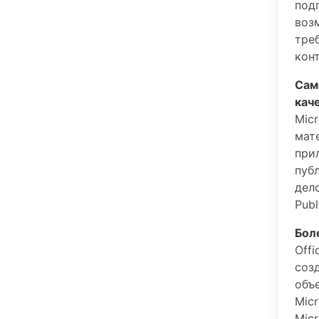
под
воз
тре
кон
Сам
кач
Mic
мат
при
пуб
дел
Publ
Бол
Off
соз
объ
Micr
Mic