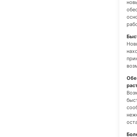
нов
обе
осн
раб
Быс
Нов
нах
при
воз
Обе
рас
Воз
быс
соо
неж
ост
Бол