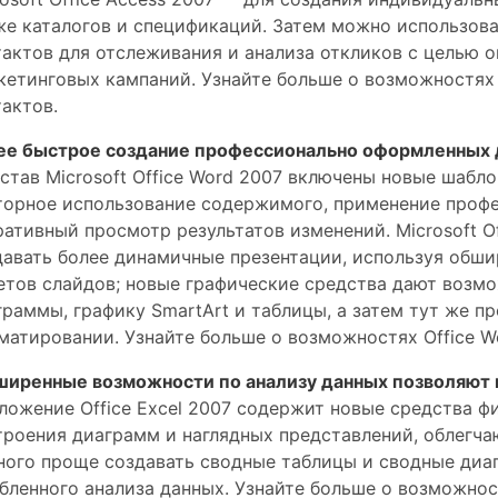
же каталогов и спецификаций. Затем можно использоват
тактов для отслеживания и анализа откликов с целью 
кетинговых кампаний. Узнайте больше о возможностях 
тактов.
ее быстрое создание профессионально оформленных 
остав Microsoft Office Word 2007 включены новые шаб
торное использование содержимого, применение проф
ративный просмотр результатов изменений. Microsoft O
давать более динамичные презентации, используя обш
етов слайдов; новые графические средства дают возм
граммы, графику SmartArt и таблицы, а затем тут же п
матировании. Узнайте больше о возможностях Office Wor
ширенные возможности по анализу данных позволяют
ложение Office Excel 2007 содержит новые средства ф
троения диаграмм и наглядных представлений, облегча
ного проще создавать сводные таблицы и сводные диа
бленного анализа данных. Узнайте больше о возможност