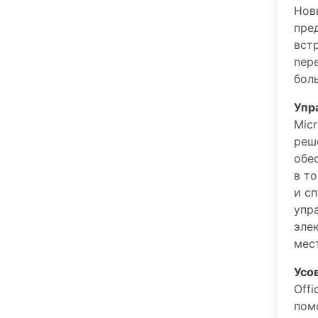
Нов
пре
вст
пер
бол
Упр
Mic
реш
обе
в т
и с
упр
эле
мес
Усо
Off
пом