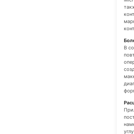
так
кон
мар
кон
Бол
В с
пов
опе
соз
мак
диа
фор
Рас
При
пос
нам
углу