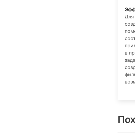
Эфф
Для
соз
пом
соо
при
в п
зад
соз
фил
воз
Пох